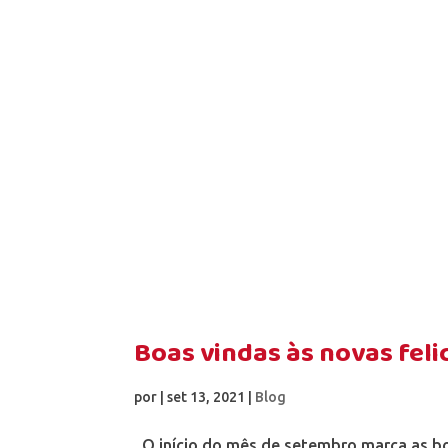
Boas vindas às novas feli
por
|
set 13, 2021
|
Blog
O início do mês de setembro marca as boa