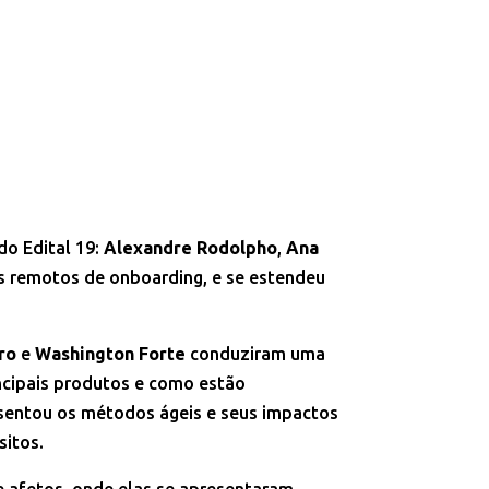
do Edital 19:
Alexandre Rodolpho
,
Ana
os remotos de onboarding, e se estendeu
ro
e
Washington Forte
conduziram uma
incipais produtos e como estão
sentou os métodos ágeis e seus impactos
sitos.
 afetos, onde elas se apresentaram,