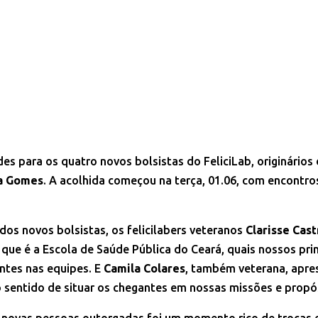
es para os quatro novos bolsistas do FeliciLab, originários 
a Gomes
. A acolhida começou na terça, 01.06, com encontr
 dos novos bolsistas, os felicilabers veteranos
Clarisse Cast
o que é a Escola de Saúde Pública do Ceará, quais nossos pr
ntes nas equipes. E
Camila Colares
, também veterana, apre
 sentido de situar os chegantes em nossas missões e propó
s novas pessoas outorgadas foi um momento rico de trocas e