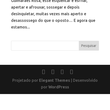
Guimarães Rosa, esse esquentar e esfriar,
apertar e afrouxar, sossegar e depois
desinquietar, muitas vezes mais aperto e
desassossego do que o oposto… E agora que
estamos...
Projetado por
Elegant Themes
| Desenvolvido
por
WordPress