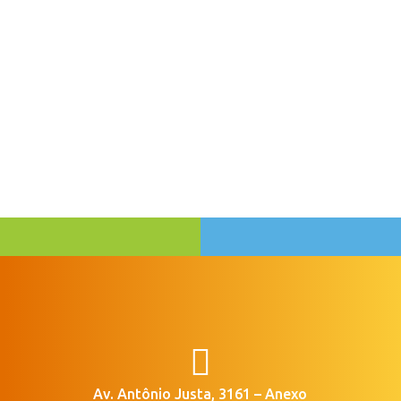

Av. Antônio Justa, 3161 – Anexo