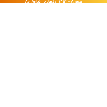
Av. Antônio Justa, 3161 – Anexo
Meireles, Fortaleza – CE, 60165-
090

Horário de Funcionamento
Segunda a Sexta | 8 às 18 horas

contato@memoria.felicilab.org.
br