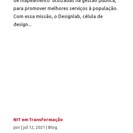
de mapeamento utilizadas na gestão pública,
para promover melhores serviços à população.
Com essa missão, o Designlab, célula de
design...
NIT em Transformação
por
|
jul 12, 2021
|
Blog